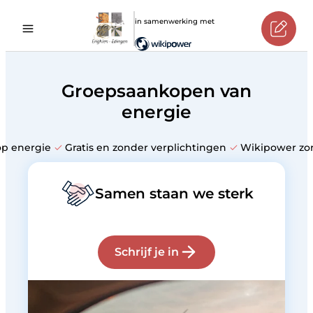
in samenwerking met
Groepsaankopen van
energie
op energie
Gratis en zonder verplichtingen
Wikipower zor
Samen staan we sterk
Schrijf je in